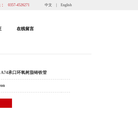
0357-4526271
中文
|
English
证
在线留言
M A74承口环氧树脂铸铁管
ron