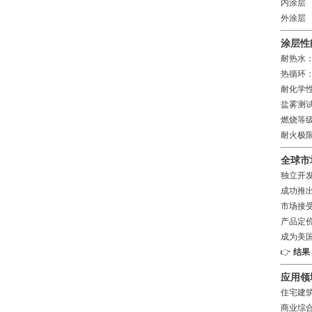
内涂层
外涂层
涂层性
耐热水：
热循环：1
耐化学性：
盐雾测试
燃烧等级
耐火极限
全球市
独立开
成功推
市场接
产品定
成为美
👉
结果
应用领
住宅建
商业综