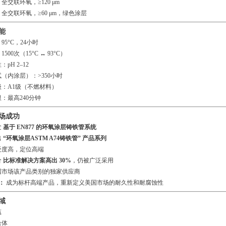
全交联环氧，≥120 μm
全交联环氧，≥60 μm，绿色涂层
能
95°C，24小时
500次（15°C ↔ 93°C）
pH 2–12
（内涂层）：>350小时
：A1级（不燃材料）
：最高240分钟
场成功
发
基于 EN877 的环氧涂层铸铁管系统
出
“环氧涂层ASTM A74铸铁管” 产品系列
受度高，定位高端
价
比标准解决方案高出 30%
，仍被广泛采用
国市场该产品类别的独家供应商
：
成为标杆高端产品，重新定义美国市场的耐久性和耐腐蚀性
域
筑
合体