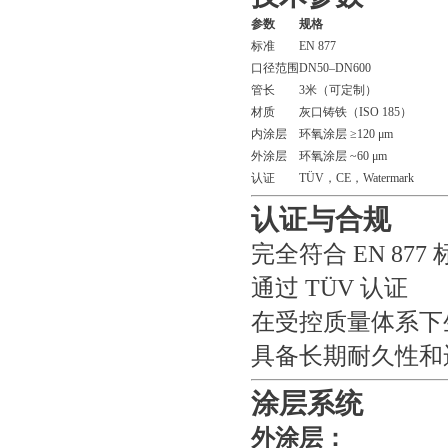
参数
规格
标准
EN 877
口径范围
DN50–DN600
管长
3米（可定制）
材质
灰口铸铁（ISO 185）
内涂层
环氧涂层 ≥120 μm
外涂层
环氧涂层 ~60 μm
认证
TÜV，CE，Watermark
认证与合规
完全符合 EN 877
通过 TÜV 认证
在受控质量体系下
具备长期耐久性和
涂层系统
外涂层：